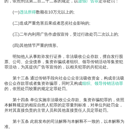
的，依照刑法第二百二十二条的规定，以
虚假广告罪
定罪处罚：
(一)
违法所得
数额在10万元以上的;
(二)造成严重危害后果或者恶劣社会影响的;
(三)二年内利用广告作虚假宣传，受过行政处罚二次以上的;
(四)其他情节严重的情形。
明知他人从事欺诈发行证券，非法吸收公众存款，擅自发行股
票、公司、企业债券，集资诈骗或者组织、领导传销活动等集资犯
罪活动，为其提供广告等宣传的，以相关犯罪的共犯论处。
第十三条 通过传销手段向社会公众非法吸收资金，构成非法吸
收公众存款罪或者集资诈骗罪，同时又构成
组织、领导传销活动罪
的，依照处罚较重的规定定罪处罚。
第十四条 单位实施非法吸收公众存款、集资诈骗犯罪的，依照
本解释规定的相应自然人犯罪的定罪量刑标准，对单位判处罚金，
并对其直接负责的主管人员和其他直接责任人员定罪处罚。
第十五条 此前发布的司法解释与本解释不一致的，以本解释为
准。