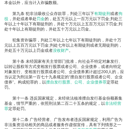
本金以外，应当计入诈骗数额。
第九条 犯非法吸收公众存款罪，判处三年以下
有期徒刑
或者
拘
役
，并处或者单处
罚金
的，处五万元以上一百万元以下罚金;判处三
年以上十年以下有期徒刑的，并处十万元以上五百万元以下罚金;判
处十年以上有期徒刑的，并处五十万元以上罚金。
犯集资诈骗罪，判处三年以上七年以下有期徒刑的，并处十万
元以上五百万元以下罚金;判处七年以上有期徒刑或者无期徒刑的，
并处五十万元以上罚金或者
没收财产
。
第十条 未经国家有关主管部门批准，向社会不特定对象发行、
以转让股权等方式变相发行股票或者公司、企业债券，或者向特定
对象发行、变相发行股票或者公司、企业债券累计超过200人的，应
当认定为刑法第一百七十九条规定的“擅自发行股票或者公司、企业
债券”。构成犯罪的，以
擅自发行股票、公司、企业债券罪
定罪处
罚。
第十一条 违反国家规定，未经依法核准擅自发行基金份额募集
基金，情节严重的，依照刑法第二百二十五条的规定，以
非法经营
罪
定罪处罚。
第十二条 广告经营者、广告发布者违反国家规定，利用广告为
非法集资活动相关的商品或者服务作虚假宣传，具有下列情形之一