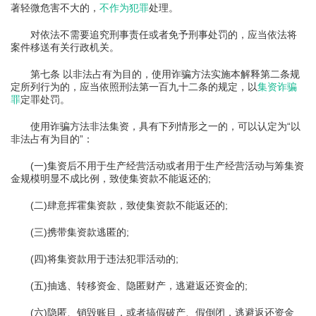
著轻微危害不大的，
不作为犯罪
处理。
对依法不需要追究刑事责任或者免予刑事处罚的，应当依法将
案件移送有关行政机关。
第七条 以非法占有为目的，使用诈骗方法实施本解释第二条规
定所列行为的，应当依照刑法第一百九十二条的规定，以
集资诈骗
罪
定罪处罚。
使用诈骗方法非法集资，具有下列情形之一的，可以认定为“以
非法占有为目的”：
(一)集资后不用于生产经营活动或者用于生产经营活动与筹集资
金规模明显不成比例，致使集资款不能返还的;
(二)肆意挥霍集资款，致使集资款不能返还的;
(三)携带集资款逃匿的;
(四)将集资款用于违法犯罪活动的;
(五)抽逃、转移资金、隐匿财产，逃避返还资金的;
(六)隐匿、销毁账目，或者搞假破产、假倒闭，逃避返还资金