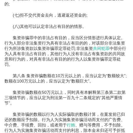
的;
(七)拒不交代资金去向，逃避返还资金的;
(八)其他可以认定非法占有目的的情形。
集资诈骗罪中的非法占有目的，应当区分情形进行具体认定。
行为人部分非法集资行为具有非法占有目的的，对该部分非法集资
行为所涉集资款以集资诈骗罪定罪处罚;非法集资
共同犯罪
中部分行
为人具有非法占有目的，其他行为人没有非法占有集资款的共同故
意和行为的，对具有非法占有目的的行为人以集资诈骗罪定罪处
罚。
第八条 集资诈骗数额在10万元以上的，应当认定为“数额较大”;
数额在100万元以上的，应当认定为“数额巨大”。
集资诈骗数额在50万元以上，同时具有本解释第三条第二款第
三项情节的，应当认定为刑法第一百九十二条规定的“其他严重情
节”。
集资诈骗的数额以行为人实际骗取的数额计算，在案发前已归
还的数额应予扣除。行为人为实施集资诈骗活动而支付的广告费、
中介费、手续费、回扣，或者用于
行贿
、赠与等费用，不予扣除。
行为人为实施集资诈骗活动而支付的利息，除本金未归还可予折抵